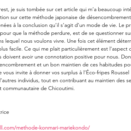
erest, je suis tombée sur cet article qui m’a beaucoup inté
uction sur cette méthode japonaise de désencombrement.
nées à la conclusion qu’il s’agit d’un mode de vie. Le pr
, pour que la méthode perdure, est de se questionner sur
 lequel nous voulons vivre. Une fois cet élément déterm
us facile. Ce qui me plait particulièrement est l’aspect 
doivent avoir une connotation positive pour nous. Donc
encombrement et un bon maintien de ces habitudes pour
vous invite à donner vos surplus à l’Éco-fripes Roussel 
’autres individus, tout en contribuant au maintien des se
et communautaire de Chicoutimi.
trice
well.com/methode-konmari-mariekondo/