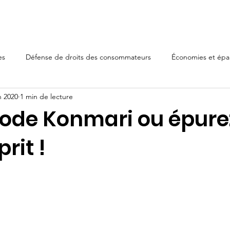
l
Finances personnelles
Implication
Nous joindr
es
Défense de droits des consommateurs
Économies et épa
n 2020
1 min de lecture
ode Konmari ou épure
rit !