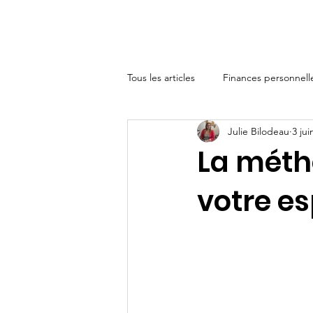
Accueil
Éco-fripes Rousse
Tous les articles
Finances personnell
Julie Bilodeau
3 jui
Friperie et économie de partage
La méth
votre esp