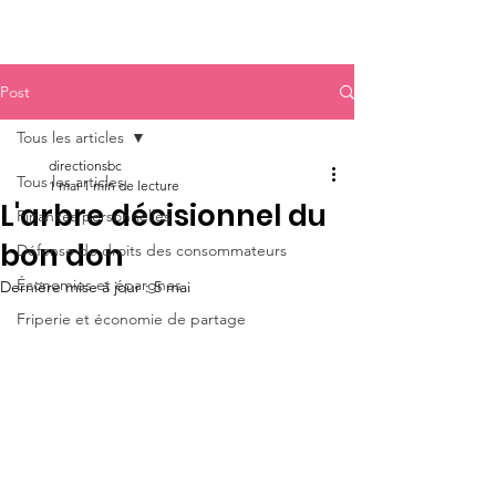
Post
Tous les articles
directionsbc
Tous les articles
1 mai
1 min de lecture
L'arbre décisionnel du
Finances personnelles
bon don
Défense de droits des consommateurs
Économies et épargnes
Dernière mise à jour :
5 mai
Friperie et économie de partage