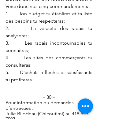
Voici donc nos cinq commandements :
1.      Ton budget tu établiras et ta liste 
des besoins tu respecteras;
2.      La véracité des rabais tu 
analyseras;
3.      Les rabais incontournables tu 
connaîtras;
4.      Les sites des commerçants tu 
consulteras;
5.      D’achats réfléchis et satisfaisants 
tu profiteras.
– 30 –
Pour information ou demandes 
d’entrevues :
Julie Bilodeau (Chicoutimi) au 418-549-
7597;
Samuel Boily (Lac-Saint-Jean-Est) au 
418-668-2148.
vendredi fou
communiqué de presse