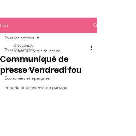
Post
Tous les articles
directionsbc
Tous les articles
26 nov. 2021
2 min de lecture
Communiqué de
Finances personnelles
presse Vendredi fou
Défense de droits des consommateurs
Économies et épargnes
Friperie et économie de partage