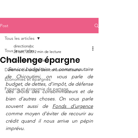
Post
Tous les articles
directionsbc
Tous les articles
28 déc. 2020
2 min de lecture
Challenge épargne
Finances personnelles
 Service budgétaire et communautaire 
Défense de droits des consommateurs
de Chicoutimi, on vous parle de 
Économies et épargnes
budget, de dettes, d’impôt, de défense 
Friperie et économie de partage
des droits des consommateurs et de 
bien d’autres choses. On vous parle 
souvent aussi de 
Fonds d’urgence
comme moyen d’éviter de recourir au 
crédit quand il nous arrive un pépin 
imprévu. 