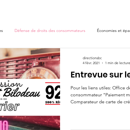
l
Finances personnelles
Implication
Nous joindr
es
Défense de droits des consommateurs
Économies et épa
directionsbc
4 févr. 2021
1 min de lectur
Entrevue sur l
Pour les liens utiles: Office 
consommateur "Paiement minimum, intérêt maximum."
Comparateur de carte de crédi