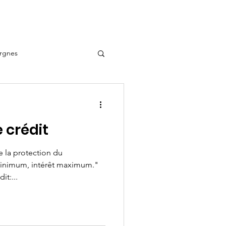
e
Articles de blogue
rgnes
e
e crédit
de la protection du
t:...