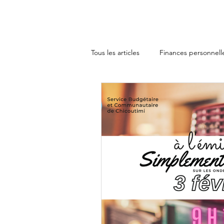
Accueil
Éco-fripes Rousse
Tous les articles
Finances personnell
Friperie et économie de partage